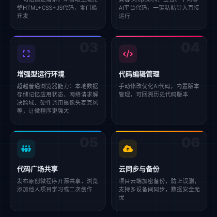
整HTML+CSS+JS代码，零门槛
AI平台代码，一键粘贴导入直接
开发
运行
03
04
增强型运行环境
代码编辑管理
超越普通浏览器能力：本地数据
手动修改优化AI代码，内置版本
存储记忆应用状态、网络请求解
管理，可回溯历史代码版本
决跨域、硬件调用摄像头麦克风
等，让微程序更强大
05
06
代码广场共享
云同步与备份
发布原创微程序开源共享，浏览
项目云端加密备份，防止误删，
添加他人项目学习或二次创作
支持多设备间同步，数据安全无
忧